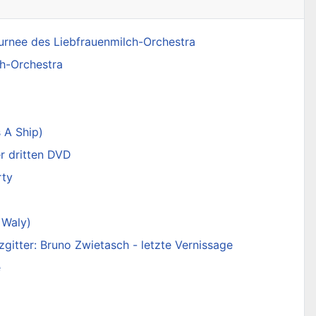
ournee des Liebfrauenmilch-Orchestra
ch-Orchestra
 A Ship)
r dritten DVD
rty
 Waly)
gitter: Bruno Zwietasch - letzte Vernissage
e